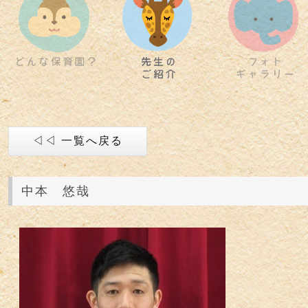
◁◁ 一覧へ戻る
中本 悠哉